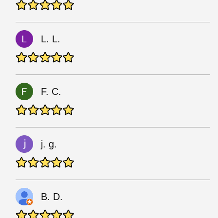
L. L.
F. C.
j. g.
B. D.