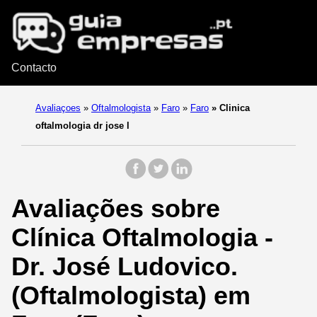
Contacto
Avaliaçoes
»
Oftalmologista
»
Faro
»
Faro
»
Clinica
oftalmologia dr jose l
Avaliações sobre
Clínica Oftalmologia -
Dr. José Ludovico.
(Oftalmologista) em