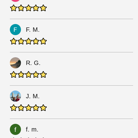
F. M.
R. G.
J. M.
f. m.