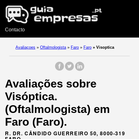
Contacto
Avaliaçoes
»
Oftalmologista
»
Faro
»
Faro
»
Visoptica
Avaliações sobre
Visóptica.
(Oftalmologista) em
Faro (Faro).
R. DR. CÂNDIDO GUERREIRO 50, 8000-319
FARO