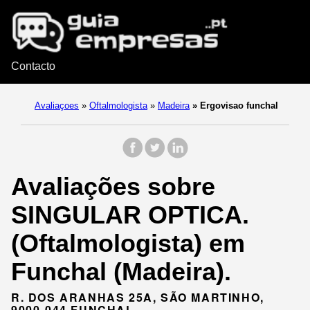
Contacto
Avaliaçoes
»
Oftalmologista
»
Madeira
»
Ergovisao funchal
Avaliações sobre
SINGULAR OPTICA.
(Oftalmologista) em
Funchal (Madeira).
R. DOS ARANHAS 25A, SÃO MARTINHO,
9000-044 FUNCHAL