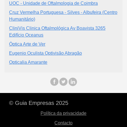
UOC - Unidade de Oftalmologia de Coimbra
Cruz Vermelha Portuguesa - Silves - Albufeira (Centro
Humanitário)
CliniVis Clinica Oftalmológica Av Boavista 3265
Edifício Oceanus
Óptica Arte de Ver
Eugenio Oculista Optivisão Abragão
Opticalia Amarante
© Guia Empresas 2025
Política da privacidade
Contacto