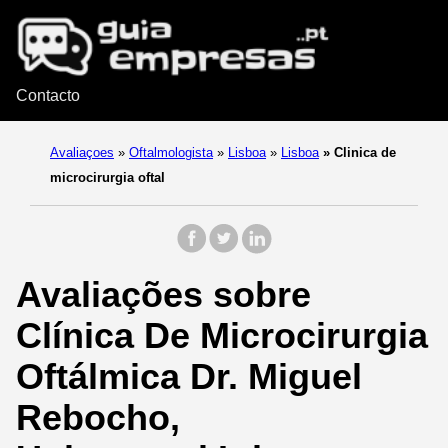
Contacto
Avaliaçoes
»
Oftalmologista
»
Lisboa
»
Lisboa
»
Clinica de
microcirurgia oftal
Avaliações sobre
Clínica De Microcirurgia
Oftálmica Dr. Miguel
Rebocho,