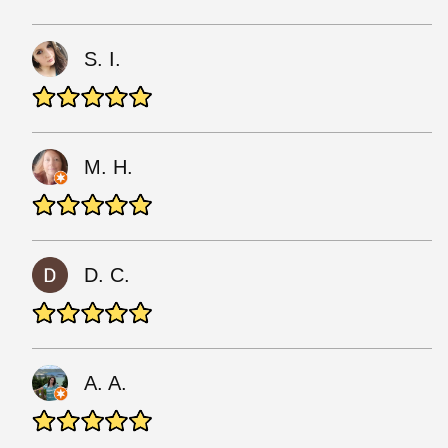
S. I.
M. H.
D. C.
A. A.