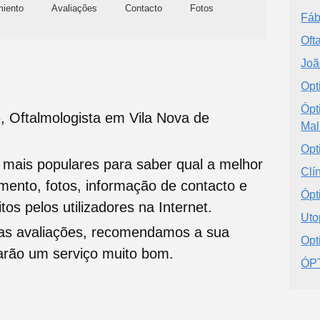
miento
Avaliações
Contacto
Fotos
Fáb
Oft
Joã
Opt
Ópt
, Oftalmologista em Vila Nova de
Mal
Opt
s mais populares para saber qual a melhor
Clí
namento, fotos, informação de contacto e
Ópt
tos pelos utilizadores na Internet.
Uto
oas avaliações, recomendamos a sua
Opt
tarão um serviço muito bom.
ÓP