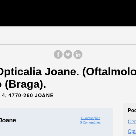
pticalia Joane. (Oftalmolo
 (Braga).
 4, 4770-260 JOANE
Pod
12 Avaliações
 Joane
Cen
5 Comentários
Opt