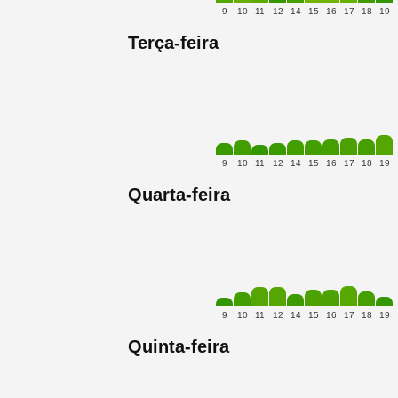
9
10
11
12
14
15
16
17
18
19
Terça-feira
9
10
11
12
14
15
16
17
18
19
Quarta-feira
9
10
11
12
14
15
16
17
18
19
Quinta-feira