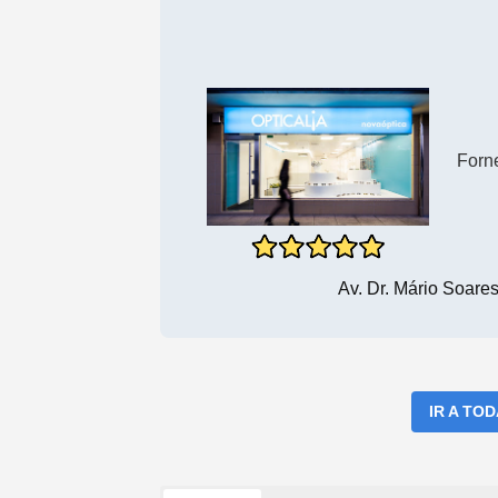
Forn
Av. Dr. Mário Soare
IR A TO