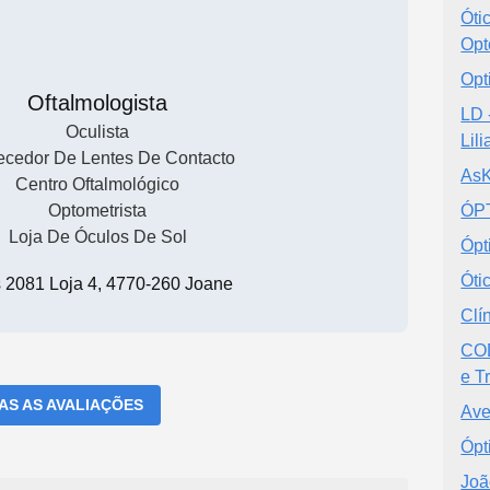
Óti
Opt
Opt
Oftalmologista
LD 
Oculista
Lil
ecedor De Lentes De Contacto
AsK
Centro Oftalmológico
Optometrista
ÓPT
Loja De Óculos De Sol
Ópt
Óti
s 2081 Loja 4, 4770-260 Joane
Clí
COD
e T
DAS AS AVALIAÇÕES
Ave
Ópt
Joã