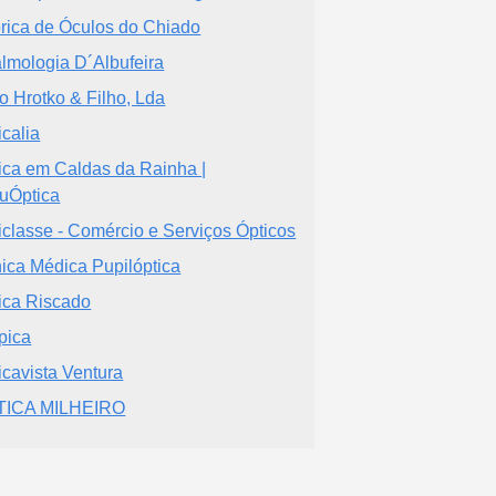
rica de Óculos do Chiado
almologia D´Albufeira
o Hrotko & Filho, Lda
icalia
ica em Caldas da Rainha |
uÓptica
iclasse - Comércio e Serviços Ópticos
nica Médica Pupilóptica
ica Riscado
pica
icavista Ventura
TICA MILHEIRO