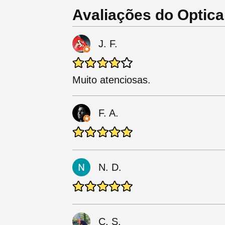
Avaliações do Optica
J. F.
Muito atenciosas.
F. A.
N. D.
C. S.