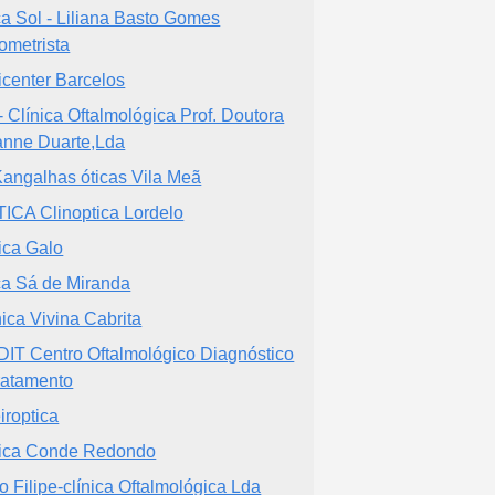
ca Sol - Liliana Basto Gomes
ometrista
icenter Barcelos
- Clínica Oftalmológica Prof. Doutora
ianne Duarte,Lda
angalhas óticas Vila Meã
ICA Clinoptica Lordelo
ica Galo
ca Sá de Miranda
nica Vivina Cabrita
IT Centro Oftalmológico Diagnóstico
ratamento
iroptica
ica Conde Redondo
o Filipe-clínica Oftalmológica Lda