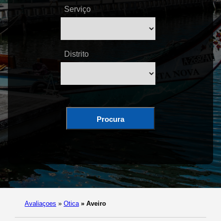
Serviço
Distrito
Procura
Avaliaçoes
»
Otica
»
Aveiro