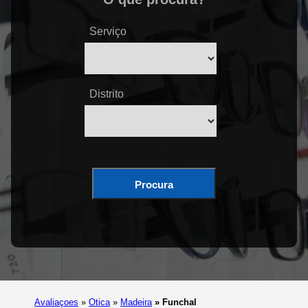
Serviço
Distrito
Procura
Avaliaçoes
»
Otica
»
Madeira
»
Funchal