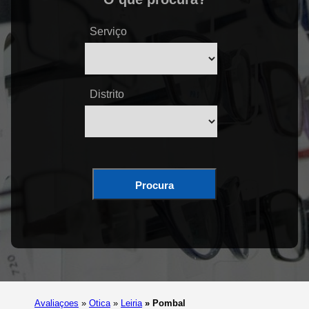
Serviço
Distrito
Procura
Avaliaçoes
»
Otica
»
Leiria
»
Pombal