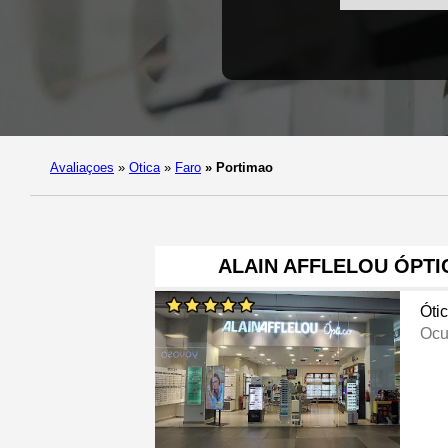
Avaliaçoes
»
Otica
»
Faro
»
Portimao
ALAIN AFFLELOU ÓPTI
Óti
Ocu