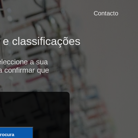
Contacto
e classificações
leccione a sua
a confirmar que
rocura