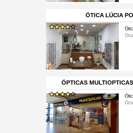
ÓTICA LÚCIA P
Óti
Ocu
ÓPTICAS MULTIOPTICA
Óti
Ocu