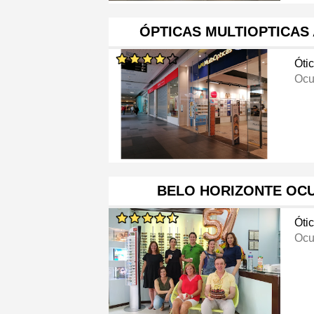
ÓPTICAS MULTIOPTICAS
Óti
Ocu
BELO HORIZONTE OCU
Óti
Ocu