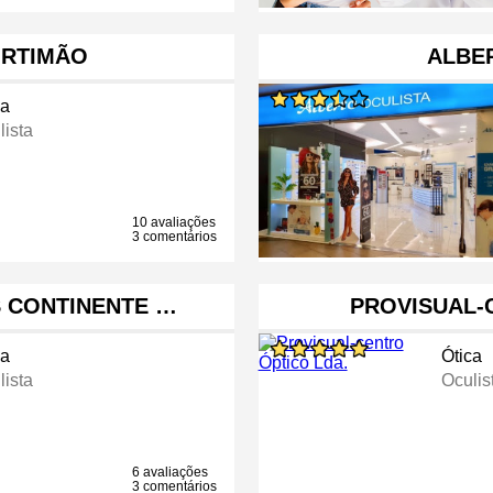
ORTIMÃO
ALBE
ca
lista
10 avaliações
3 comentários
S CONTINENTE …
PROVISUAL-
ca
Ótica
lista
Oculis
6 avaliações
3 comentários