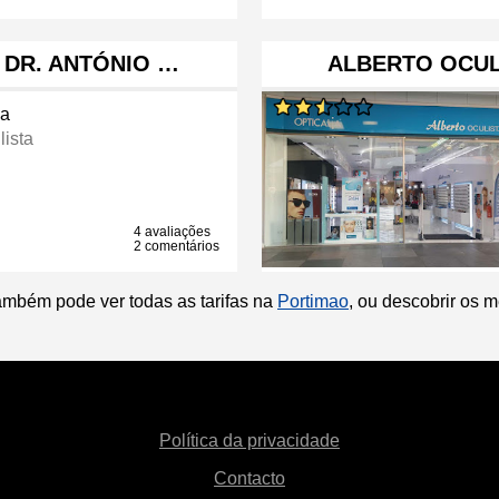
. DR. ANTÓNIO …
ALBERTO OCUL
ca
lista
4 avaliações
2 comentários
ambém pode ver todas as tarifas na
Portimao
, ou descobrir os 
Política da privacidade
Contacto