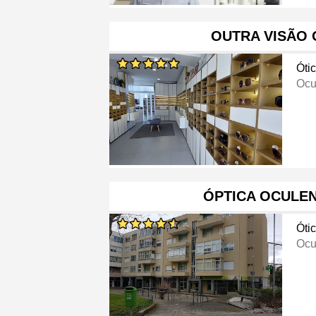
OUTRA VISÃO 
Óti
Ocu
ÓPTICA OCULEN
Óti
Ocu