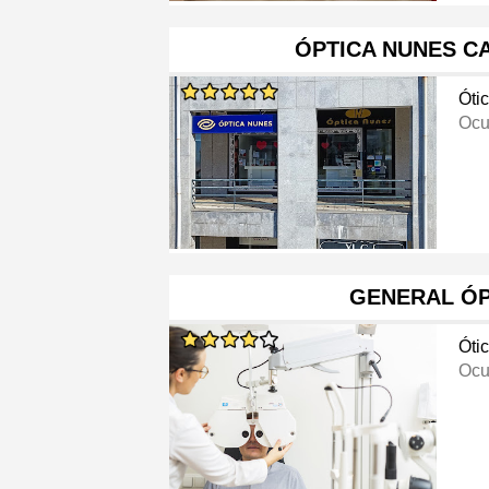
ÓPTICA NUNES C
Óti
Ocu
GENERAL ÓP
Óti
Ocu