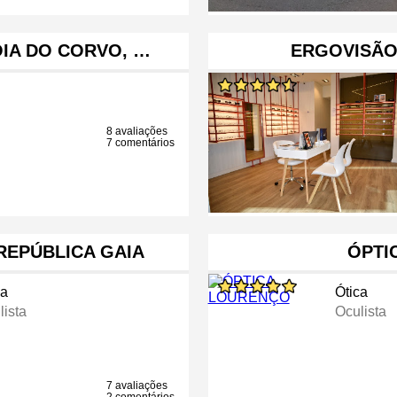
ÓIA DO CORVO, …
ERGOVISÃO 
8 avaliações
7 comentários
 REPÚBLICA GAIA
ÓPTI
ca
Ótica
lista
Oculista
7 avaliações