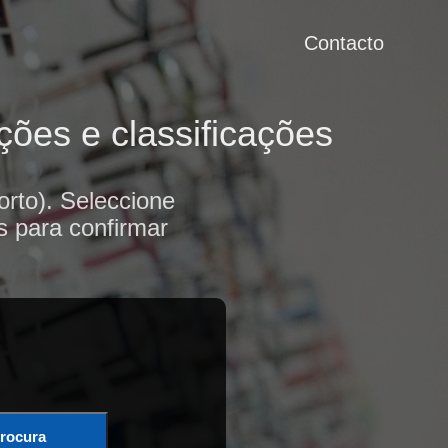
Contacto
ções e classificações
rto). Seleccione
s para confirmar
rocura