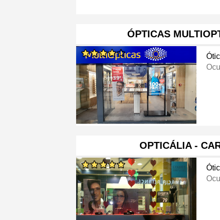
ÓPTICAS MULTIOP
Óti
Ocu
OPTICÁLIA - C
Óti
Ocu