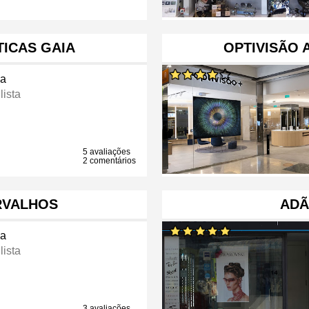
TICAS GAIA
OPTIVISÃO 
ca
lista
5 avaliações
2 comentários
ARVALHOS
ADÃ
ca
lista
3 avaliações