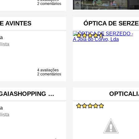
2 comentários
E AVINTES
ÓPTICA DE SERZE
ca
lista
4 avaliações
2 comentários
 GAIASHOPPING …
OPTICALI
ca
lista