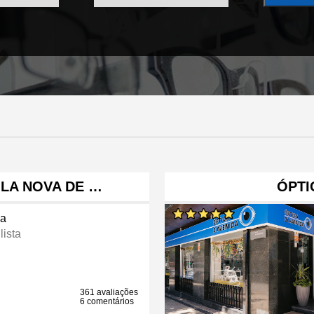
ILA NOVA DE …
ÓPTI
ca
lista
361 avaliações
6 comentários