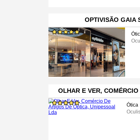
OPTIVISÃO GAIA
Óti
Ocu
OLHAR E VER, COMÉRCIO
Ótica
Oculi