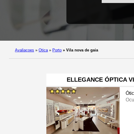
Avaliaçoes
»
Otica
»
Porto
»
Vila nova de gaia
ELLEGANCE ÓPTICA V
Óti
Ocu