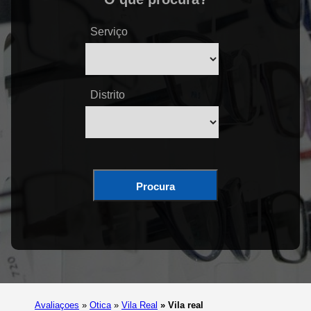
Serviço
Distrito
Procura
Avaliaçoes
»
Otica
»
Vila Real
»
Vila real