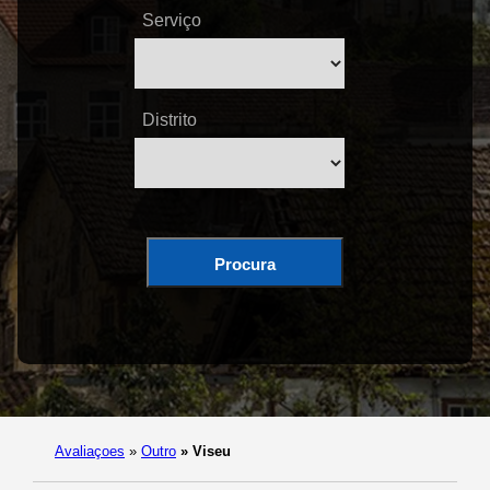
Serviço
Distrito
Procura
Avaliaçoes
»
Outro
»
Viseu