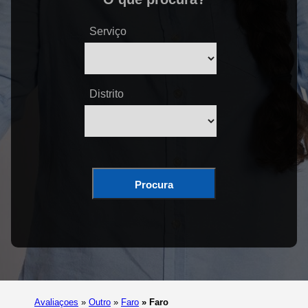
Serviço
Distrito
Procura
Avaliaçoes
»
Outro
»
Faro
»
Faro