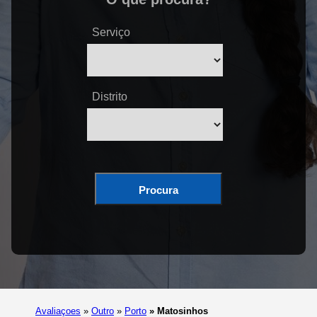
Serviço
Distrito
Procura
Avaliaçoes
»
Outro
»
Porto
»
Matosinhos