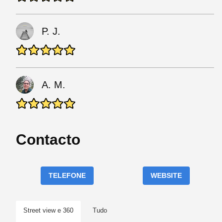
P. J.
A. M.
Contacto
TELEFONE
WEBSITE
Street view e 360
Tudo