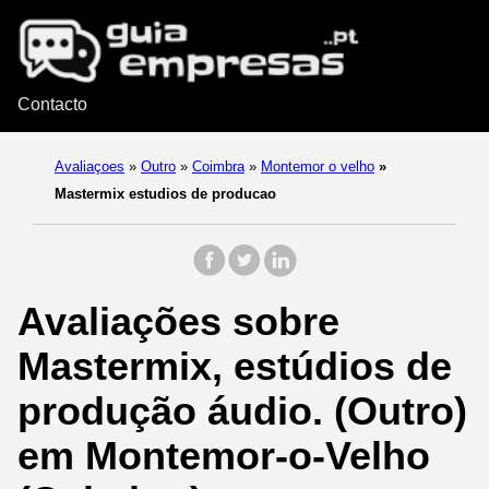
Contacto
Avaliaçoes
»
Outro
»
Coimbra
»
Montemor o velho
»
Mastermix estudios de producao
Avaliações sobre
Mastermix, estúdios de
produção áudio. (Outro)
em Montemor-o-Velho