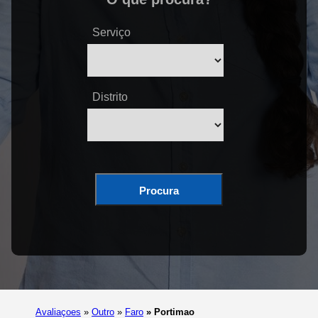
Serviço
Distrito
Procura
Avaliaçoes
»
Outro
»
Faro
»
Portimao