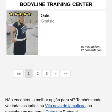
BODYLINE TRAINING CENTER
Outro
Ginásio
15 avaliações
12 comentários
««
1
2
3
»
»»
Não encontrou a melhor opção para si? Também pode
ver todas as tarifas na
Vila nova de famalicao
, ou
descobrir os melhores
Outro
em Portugal