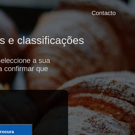
Contacto
s e classificações
Seleccione a sua
a confirmar que
rocura