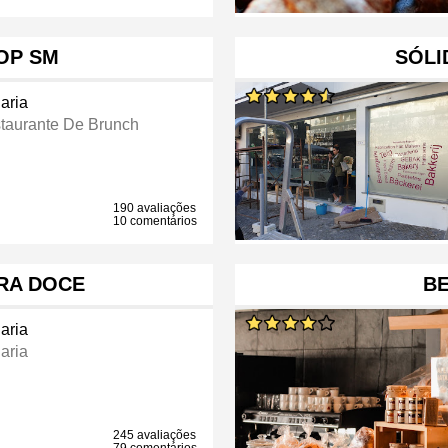
OP SM
SÓLI
aria
taurante De Brunch
190 avaliações
10 comentários
RA DOCE
B
aria
aria
245 avaliações