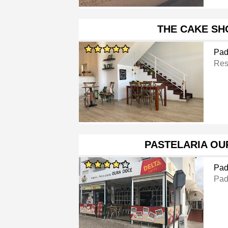
THE CAKE SH
Pad
Res
PASTELARIA OU
Pad
Pad