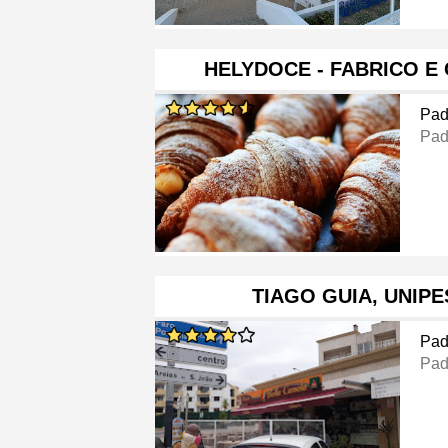
HELYDOCE - FABRICO E
Pad
Pad
TIAGO GUIA, UNIP
Pad
Pad