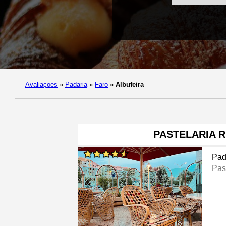
Avaliaçoes
»
Padaria
»
Faro
»
Albufeira
PASTELARIA R
Pad
Pas