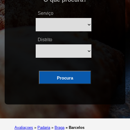
Serviço
Distrito
Procura
Avaliaçoes
»
Padaria
»
Braga
»
Barcelos