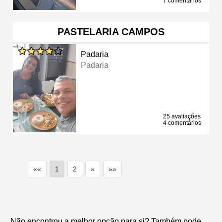
7 comentários
PASTELARIA CAMPOS
Padaria
Padaria
25 avaliações
4 comentários
««
1
2
»
»»
Não encontrou a melhor opção para si? Também pode