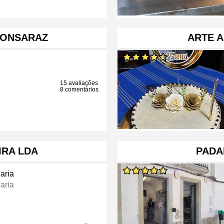
MONSARAZ
ARTE A
15 avaliações
8 comentários
IRA LDA
PADA
aria
aria