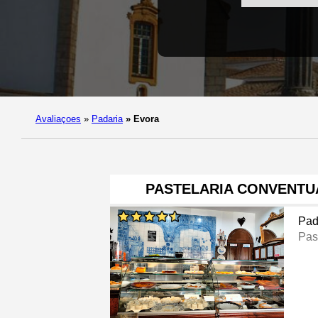
Avaliaçoes
»
Padaria
»
Evora
PASTELARIA CONVENTU
Pad
Pas