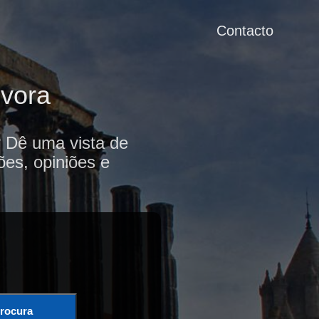
Contacto
Évora
? Dê uma vista de
ões, opiniões e
rocura