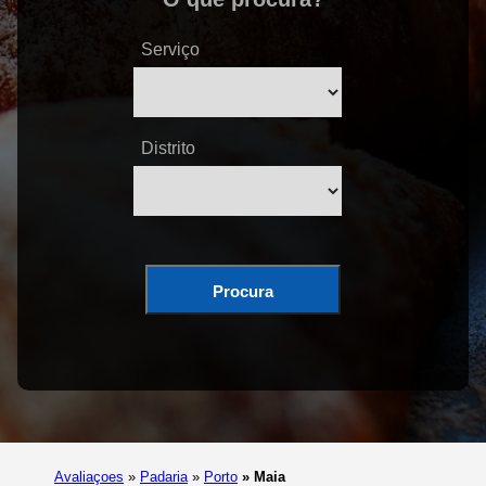
Serviço
Distrito
Procura
Avaliaçoes
»
Padaria
»
Porto
»
Maia