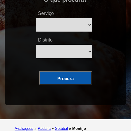
Serviço
Distrito
Procura
Avaliaçoes
»
Padaria
»
Setúbal
»
Montijo