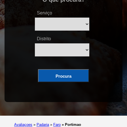
Serviço
Distrito
Procura
Avaliaçoes
»
Padaria
»
Faro
»
Portimao