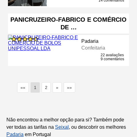
14 comentários
PANICRUZEIRO-FABRICO E COMÉRCIO
DE …
Padaria
Confeitaria
22 avaliações
9 comentários
««
1
2
»
»»
Não encontrou a melhor opção para si? Também pode
ver todas as tarifas na
Seixal
, ou descobrir os melhores
Padaria
em Portugal