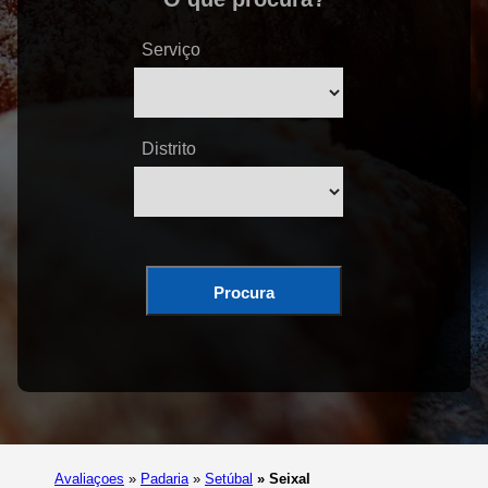
Serviço
Distrito
Procura
Avaliaçoes
»
Padaria
»
Setúbal
»
Seixal