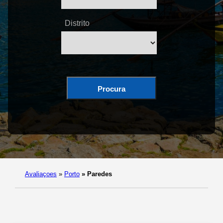
Distrito
Procura
Avaliaçoes
»
Porto
»
Paredes