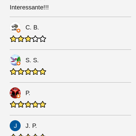
Interessante!!!
C. B.
S. S.
P.
J. P.