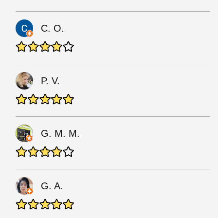
C. O.
P. V.
G. M. M.
G. A.