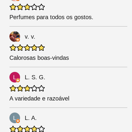
Perfumes para todos os gostos.
v. v.
Calorosas boas-vindas
L. S. G.
A variedade e razoável
L. A.