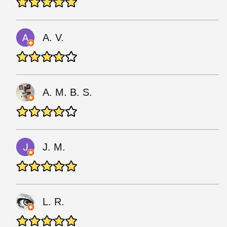
A. V.
A. M. B. S.
J. M.
L. R.