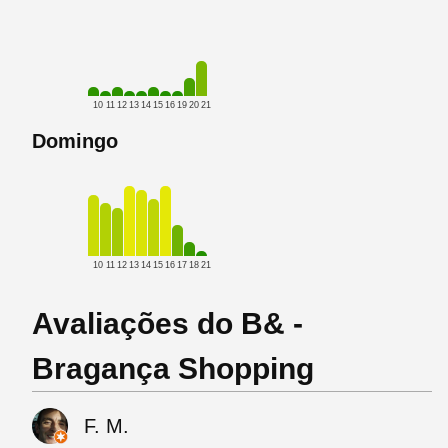
10
11
12
13
14
15
16
19
20
21
Domingo
10
11
12
13
14
15
16
17
18
21
Avaliações do B& -
Bragança Shopping
F. M.