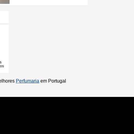
s
ios
melhores
Perfumaria
em Portugal