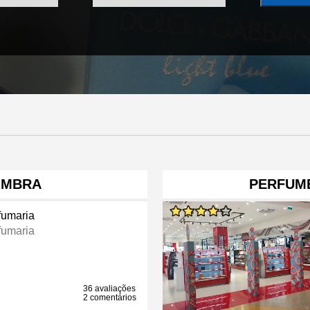
IMBRA
PERFUM
fumaria
fumaria
36 avaliações
2 comentários