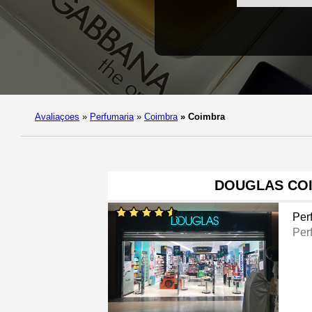
Avaliaçoes
»
Perfumaria
»
Coimbra
»
Coimbra
DOUGLAS CO
Per
Per