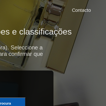
Contacto
es e classificações
a). Seleccione a
ara confirmar que
rocura