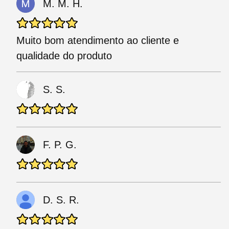
M. M. H.
Muito bom atendimento ao cliente e
qualidade do produto
S. S.
F. P. G.
D. S. R.