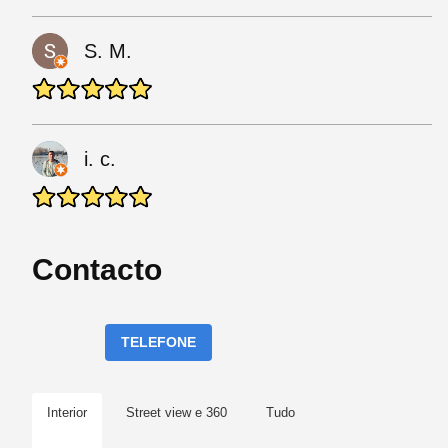
S. M.
i. c.
Contacto
TELEFONE
Interior
Street view e 360
Tudo