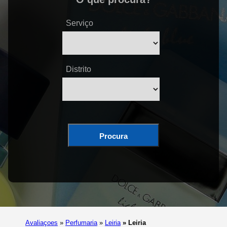
Serviço
Distrito
Procura
Avaliaçoes
»
Perfumaria
»
Leiria
»
Leiria