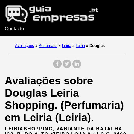
Contacto
Avaliaçoes
»
Perfumaria
»
Leiria
»
Leiria
»
Douglas
Avaliações sobre
Douglas Leiria
Shopping. (Perfumaria)
em Leiria (Leiria).
LEIRIASHOPPING, VARIANTE DA BATALHA
IC2, R. DO ALTO VIEIRO LOJA 0.11 C.C, 2400-