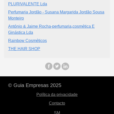
PLURIVALENTE Lda
Perfumaria Jordão - Susana Margarida Jordão Sousa
Monteiro
António & Jaime Rocha-perfumaria,cosmética E
Ginástica Lda
Rainbow Cosméticos
THE HAIR SHOP
© Guia Empresas 2025
Política da privacidade
Contacto
SM