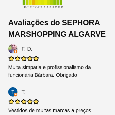
10
11
12
13
14
15
16
17
18
19
20
21
22
Avaliações do SEPHORA
MARSHOPPING ALGARVE
F. D.
Muita simpatia e profissionalismo da
funcionária Bárbara. Obrigado
T.
Vestidos de muitas marcas a preços