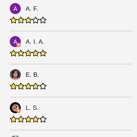
A. F.
A. I. A.
E. B.
L. S.