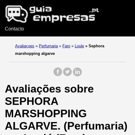
Contacto
Avaliaçoes
»
Perfumaria
»
Faro
»
Loule
»
Sephora
marshopping algarve
Avaliações sobre
SEPHORA
MARSHOPPING
ALGARVE. (Perfumaria)