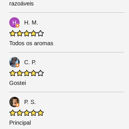
razoáveis
H. M.
Todos os aromas
C. P.
Gostei
P. S.
Principal