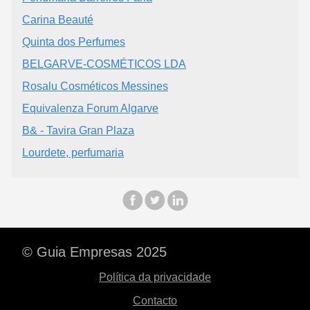
Carina Beauté
Quinta dos Perfumes
BELGARVE-COSMÉTICOS LDA
Rosalu Cosméticos Messines
Equivalenza Forum Algarve
B& - Tavira Gran Plaza
Lourdete, perfumaria
© Guia Empresas 2025
Política da privacidade
Contacto