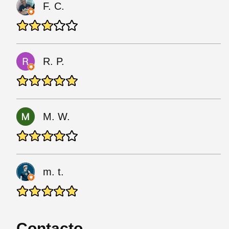
F. C.
R. P.
M. W.
m. t.
Contacto