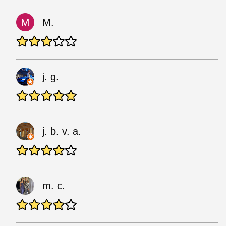
M.
j. g.
j. b. v. a.
m. c.