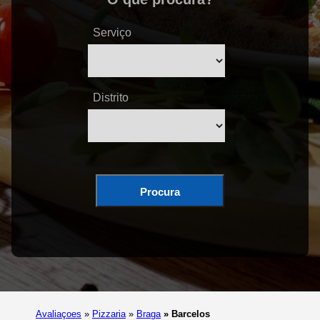
Serviço
Distrito
Procura
Avaliaçoes
»
Pizzaria
»
Braga
»
Barcelos