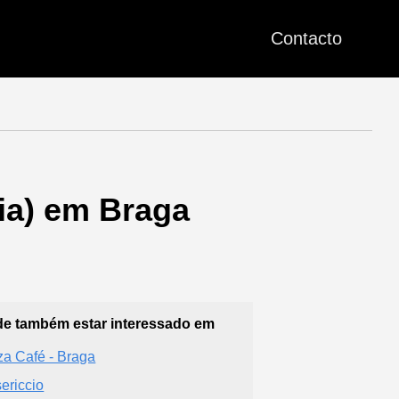
Contacto
ia) em Braga
e também estar interessado em
za Café - Braga
ericcio