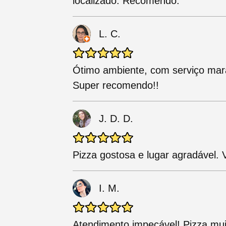
localizado. Recomendo.
L. C.
Ótimo ambiente, com serviço marav
Super recomendo!!
J. D. D.
Pizza gostosa e lugar agradável. 
I. M.
Atendimento impecável! Pizza mu