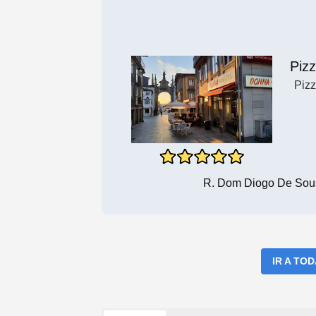
Pizz
Pizz
R. Dom Diogo De Sous
IR A TO