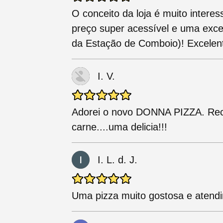
O conceito da loja é muito intere
preço super acessível e uma excel
da Estação de Comboio)! Excelen
I. V.
Adorei o novo DONNA PIZZA. Re
carne....uma delicia!!!
I. L. d. J.
Uma pizza muito gostosa e atendi