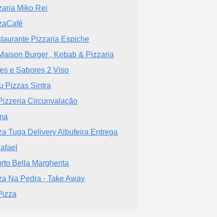
zaria Miko Rei
zaCafé
taurante Pizzaria Espiche
Maison Burger , Kebab & Pizzaria
es e Sabores 2 Viso
u Pizzas Sintra
Pizzeria Circunvalação
ma
za Tuga Delivery Albufeira Entrega
afael
rto Bella Margherita
za Na Pedra - Take Away
Pizza