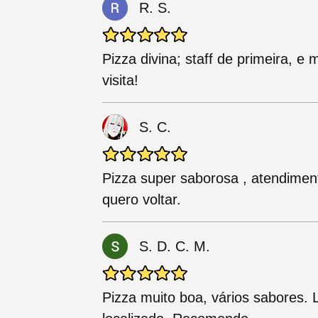
R. S.
Pizza divina; staff de primeira, e
visita!
S. C.
Pizza super saborosa , atendimento
quero voltar.
S. D. C. M.
Pizza muito boa, vários sabores.