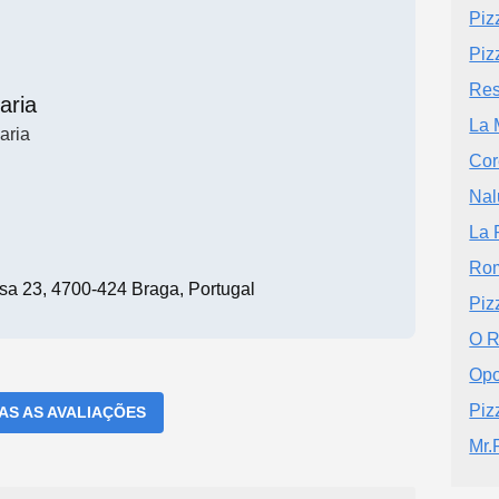
Piz
Piz
Res
aria
La 
aria
Cor
Nal
La 
Ro
a 23, 4700-424 Braga, Portugal
Piz
O R
Opo
Piz
DAS AS AVALIAÇÕES
Mr.