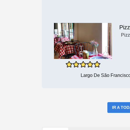
Pizz
Pizz
Largo De São Francisco
IR A TO