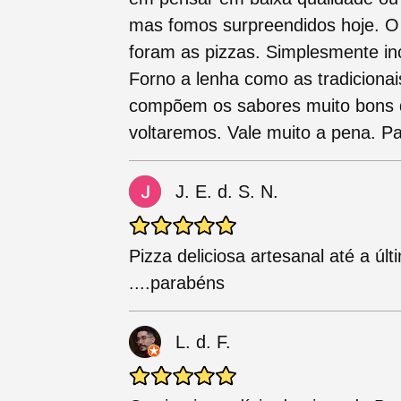
mas fomos surpreendidos hoje. O 
foram as pizzas. Simplesmente inc
Forno a lenha como as tradicionais
compõem os sabores muito bons d
voltaremos. Vale muito a pena. P
J. E. d. S. N.
Pizza deliciosa artesanal até a últ
....parabéns
L. d. F.