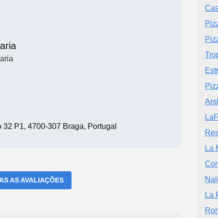
Cas
Piz
Piz
aria
Tro
aria
Est
Piz
Ars
LaF
 32 P1, 4700-307 Braga, Portugal
Res
La 
Cor
Nal
DAS AS AVALIAÇÕES
La 
Ro