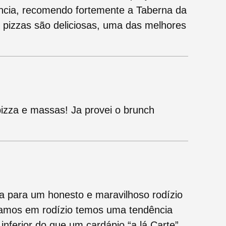
cia, recomendo fortemente a Taberna da
s pizzas são deliciosas, uma das melhores
izza e massas! Ja provei o brunch
a para um honesto e maravilhoso rodízio
amos em rodízio temos uma tendência
nferior do que um cardápio “a lá Carte”