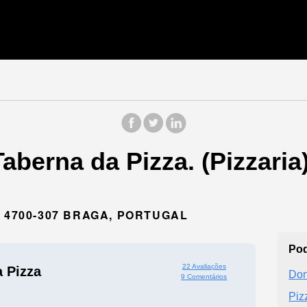
aberna da Pizza. (Pizzari
 4700-307 BRAGA, PORTUGAL
Pod
22 Avaliações
 Pizza
Don
9 Comentários
Piz