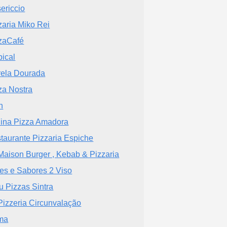
ericcio
zaria Miko Rei
zaCafé
pical
rela Dourada
za Nostra
h
ina Pizza Amadora
taurante Pizzaria Espiche
Maison Burger , Kebab & Pizzaria
es e Sabores 2 Viso
u Pizzas Sintra
Pizzeria Circunvalação
ma