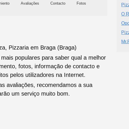
miento
Avaliações
Contacto
Fotos
Piz
O R
Opo
Piz
Mr.
za, Pizzaria em Braga (Braga)
s mais populares para saber qual a melhor
namento, fotos, informação de contacto e
tos pelos utilizadores na Internet.
oas avaliações, recomendamos a sua
tarão um serviço muito bom.