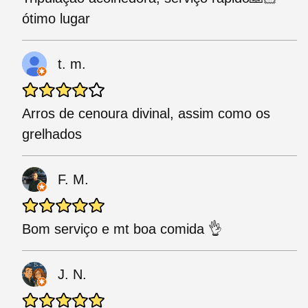
ótimo lugar
t. m.
Arros de cenoura divinal, assim como os
grelhados
F. M.
Bom serviço e mt boa comida 👌
J. N.