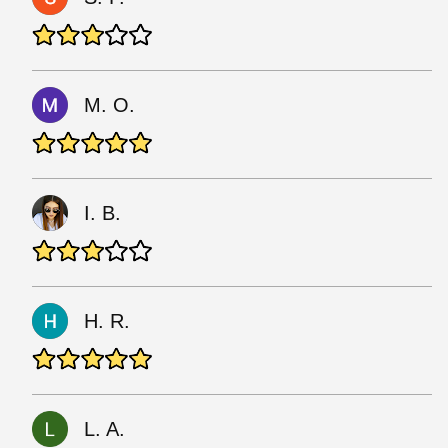
M. O.
I. B.
H. R.
L. A.