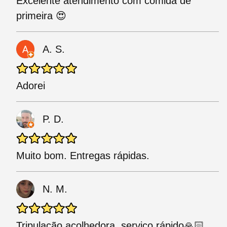
Excelente atendimento com comida de
primeira 😍
A. S.
Adorei
P. D.
Muito bom. Entregas rápidas.
N. M.
Tripulação acolhedora, serviço rápido🙏🏻