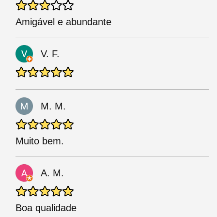
Amigável e abundante
V. F.
M. M.
Muito bem.
A. M.
Boa qualidade