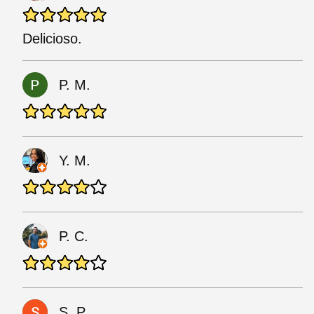
Delicioso.
P. M.
Y. M.
P. C.
S. P.