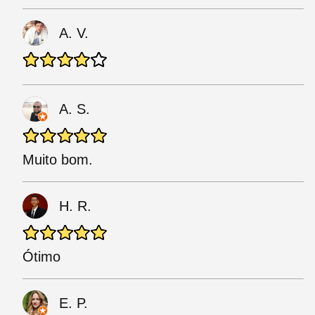
A. V.
A. S.
Muito bom.
H. R.
Ótimo
E. P.