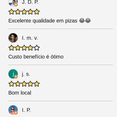
J. D. P.
Excelente qualidade em pizas 😂😂
I. m. v.
Custo benefício é ótimo
j. s.
Bom local
I. P.