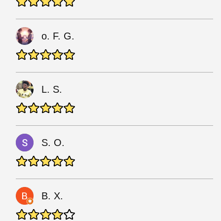
o. F. G.
L. S.
S. O.
B. X.