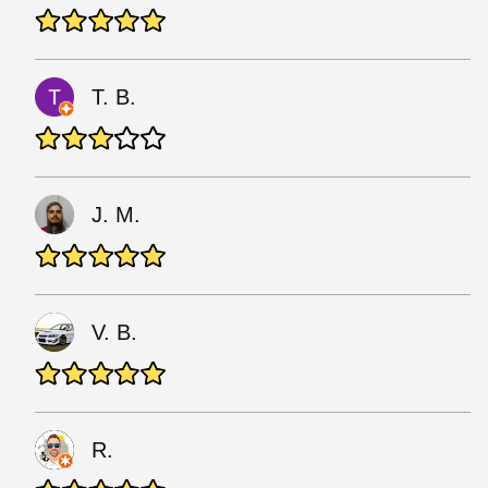
T. B.
J. M.
V. B.
R.