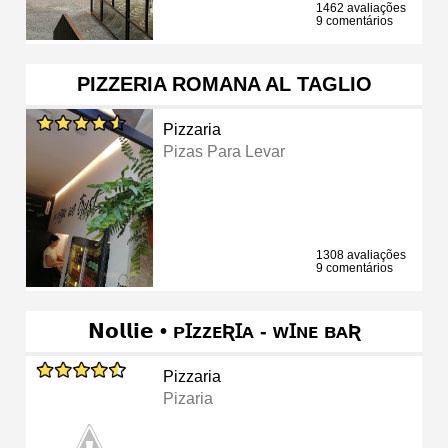
1462 avaliações
9 comentários
PIZZERIA ROMANA AL TAGLIO
Pizzaria
Pizas Para Levar
1308 avaliações
9 comentários
𝗡𝗼𝗹𝗹𝗶𝗲 • ᴘꞮᴢᴢᴇƦꞮᴀ - ᴡꞮɴᴇ ʙᴀƦ
Pizzaria
Pizaria