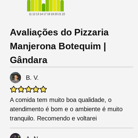
11
12
13
14
17
18
19
20
21
22
Avaliações do Pizzaria
Manjerona Botequim |
Gândara
B. V.
A comida tem muito boa qualidade, o
atendimento é bom e o ambiente é muito
tranquilo. Recomendo e voltarei