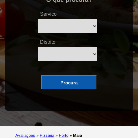
Serviço
Distrito
Procura
Avaliaçoes
»
Pizzaria
»
Porto
»
Maia