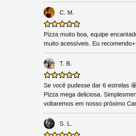
C. M.
Pizza muito boa, equipe encantado
muito acessíveis. Eu recomendo+
T. B.
Se você pudesse dar 6 estrelas 🤩 
Pizza mega deliciosa. Simplesment
voltaremos em nosso próximo Ca
S. L.