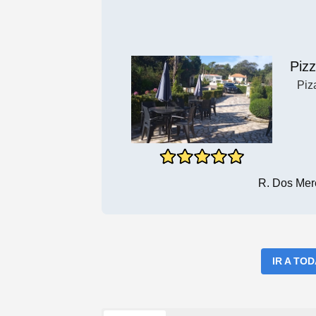
Pizz
Piz
R. Dos Mer
IR A TO