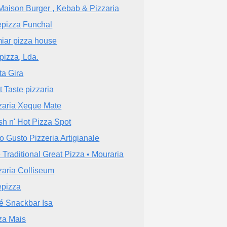
Maison Burger , Kebab & Pizzaria
epizza Funchal
iar pizza house
pizza, Lda.
ta Gira
t Taste pizzaria
zaria Xeque Mate
sh n' Hot Pizza Spot
to Gusto Pizzeria Artigianale
 Traditional Great Pizza • Mouraria
zaria Colliseum
epizza
é Snackbar Isa
za Mais