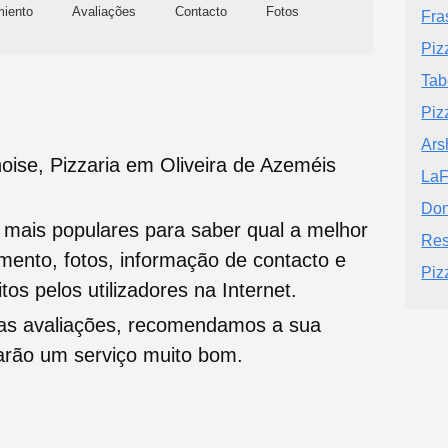
miento
Avaliações
Contacto
Fotos
Fra
Piz
Tab
Piz
Ars
oise, Pizzaria em Oliveira de Azeméis
LaF
Don
s mais populares para saber qual a melhor
Res
namento, fotos, informação de contacto e
Piz
tos pelos utilizadores na Internet.
oas avaliações, recomendamos a sua
tarão um serviço muito bom.