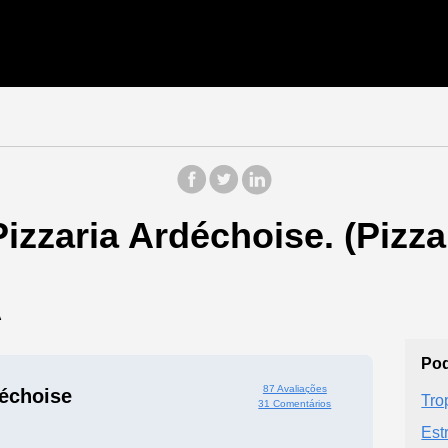
izzaria Ardéchoise. (Pizza
Ã
Pod
87 Avaliações
déchoise
Tro
31 Comentários
Est