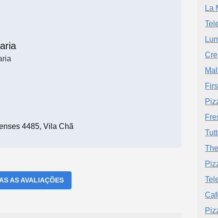
La 
Tel
Lum
aria
Cre
aria
Mal
Firs
Piz
Fre
enses 4485, Vila Chã
Tut
The
Piz
Tel
DAS AS AVALIAÇÕES
Caf
Piz