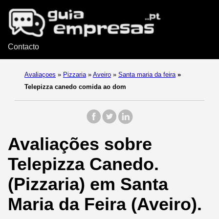
Contacto
Avaliaçoes
»
Pizzaria
»
Aveiro
»
Santa maria da feira
»
Telepizza canedo comida ao dom
Avaliações sobre
Telepizza Canedo.
(Pizzaria) em Santa
Maria da Feira (Aveiro).