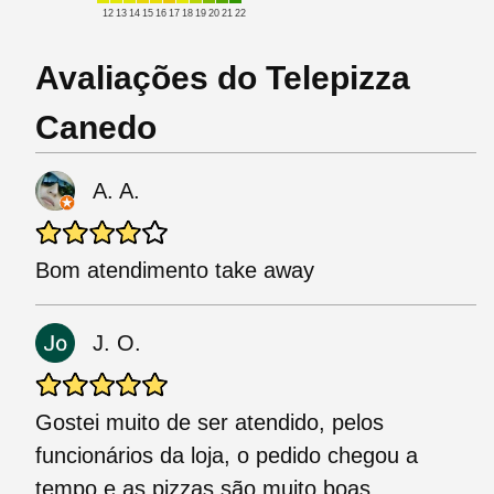
12
13
14
15
16
17
18
19
20
21
22
Avaliações do Telepizza
Canedo
A. A.
Bom atendimento take away
J. O.
Gostei muito de ser atendido, pelos
funcionários da loja, o pedido chegou a
tempo e as pizzas são muito boas.