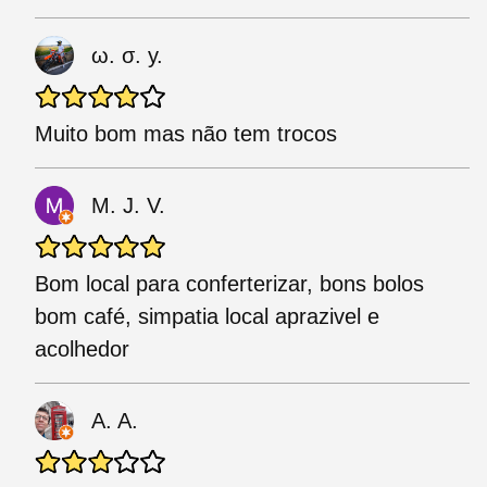
ω. σ. у.
Muito bom mas não tem trocos
M. J. V.
Bom local para conferterizar, bons bolos
bom café, simpatia local aprazivel e
acolhedor
A. A.