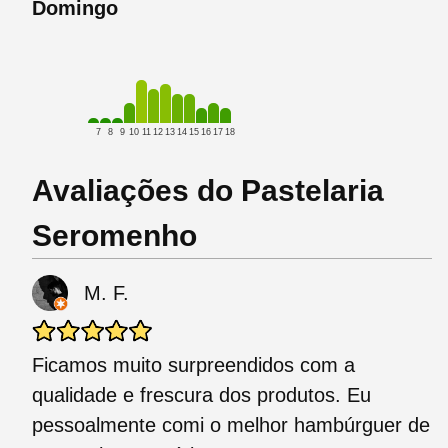
Domingo
7
8
9
10
11
12
13
14
15
16
17
18
Avaliações do Pastelaria
Seromenho
M. F.
Ficamos muito surpreendidos com a
qualidade e frescura dos produtos. Eu
pessoalmente comi o melhor hambúrguer de