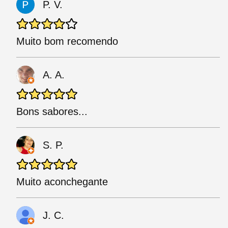
P. V.
Muito bom recomendo
A. A.
Bons sabores...
S. P.
Muito aconchegante
J. C.