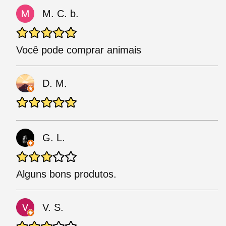
M. C. b.
Você pode comprar animais
D. M.
G. L.
Alguns bons produtos.
V. S.