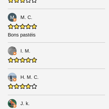
M. C.
Bons pastéis
I. M.
H. M. C.
J. k.