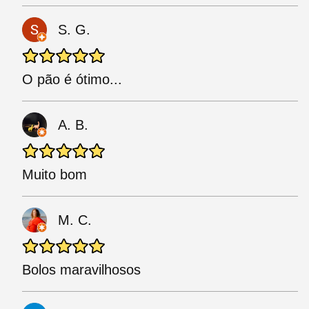
S. G.
O pão é ótimo...
A. B.
Muito bom
M. C.
Bolos maravilhosos