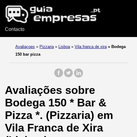
Contacto
Avaliaçoes
»
Pizzaria
»
Lisboa
»
Vila franca de xira
»
Bodega
150 bar pizza
Avaliações sobre
Bodega 150 * Bar &
Pizza *. (Pizzaria) em
Vila Franca de Xira