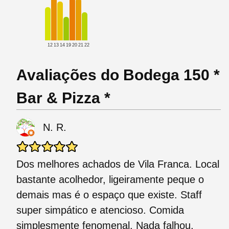
12
13
14
19
20
21
22
Avaliações do Bodega 150 *
Bar & Pizza *
N. R.
Dos melhores achados de Vila Franca. Local
bastante acolhedor, ligeiramente peque o
demais mas é o espaço que existe. Staff
super simpático e atencioso. Comida
simplesmente fenomenal. Nada falhou,