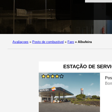
Avaliaçoes
»
Posto de combustivel
»
Faro
»
Albufeira
ESTAÇÃO DE SERV
Pos
Bom