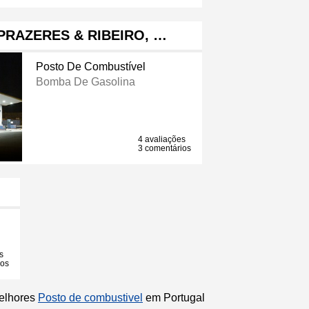
PRAZERES & RIBEIRO, …
Posto De Combustível
Bomba De Gasolina
4 avaliações
3 comentários
s
ios
melhores
Posto de combustivel
em Portugal