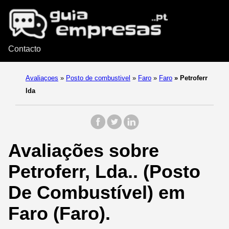
Contacto
Avaliaçoes
»
Posto de combustivel
»
Faro
»
Faro
»
Petroferr
lda
Avaliações sobre
Petroferr, Lda.. (Posto
De Combustível) em
Faro (Faro).