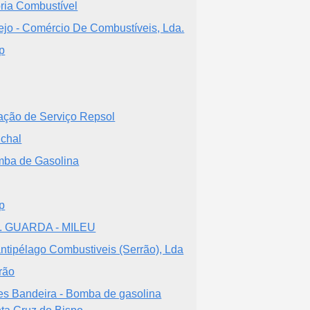
ria Combustível
ejo - Comércio De Combustíveis, Lda.
p
ação de Serviço Repsol
chal
ba de Gasolina
p
. GUARDA - MILEU
antipélago Combustiveis (Serrão), Lda
rão
es Bandeira - Bomba de gasolina