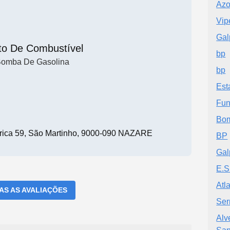
Azo
Vip
Gal
to De Combustível
bp
omba De Gasolina
bp
Est
Fun
Bom
rica 59, São Martinho, 9000-090 NAZARE
BP
Gal
E.S
Atl
DAS AS AVALIAÇÕES
Ser
Alv