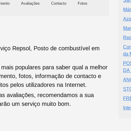
San
miento
Avaliações
Contacto
Fotos
Már
Azo
Mar
Rep
Com
viço Repsol, Posto de combustível em
da 
PO
s mais populares para saber qual a melhor
DA
namento, fotos, informação de contacto e
ANC
tos pelos utilizadores na Internet.
STC
oas avaliações, recomendamos a sua
FRE
tarão um serviço muito bom.
Int