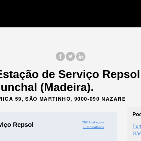
Estação de Serviço Repsol
unchal (Madeira).
ICA 59, SÃO MARTINHO, 9000-090 NAZARE
Pod
293 Avaliações
viço Repsol
Fun
9 Comentários
Gás