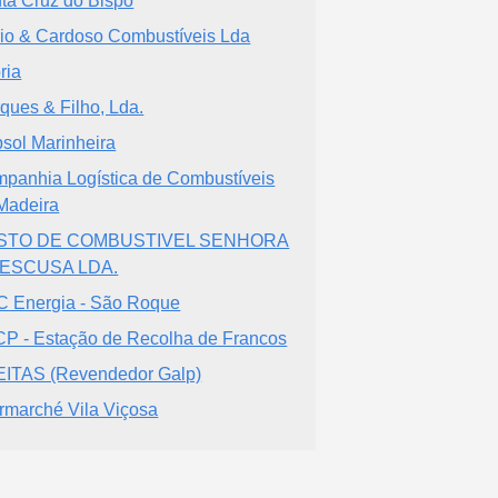
ta Cruz do Bispo
io & Cardoso Combustíveis Lda
ria
ques & Filho, Lda.
sol Marinheira
panhia Logística de Combustíveis
Madeira
STO DE COMBUSTIVEL SENHORA
 ESCUSA LDA.
 Energia - São Roque
P - Estação de Recolha de Francos
ITAS (Revendedor Galp)
ermarché Vila Viçosa