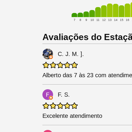
7
8
9
10
11
12
13
14
15
16
Avaliações do Estaç
C. J. M. ].
Alberto das 7 às 23 com atendimen
F. S.
Excelente atendimento