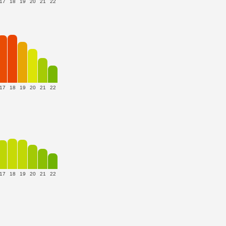
17
18
19
20
21
22
17
18
19
20
21
22
17
18
19
20
21
22