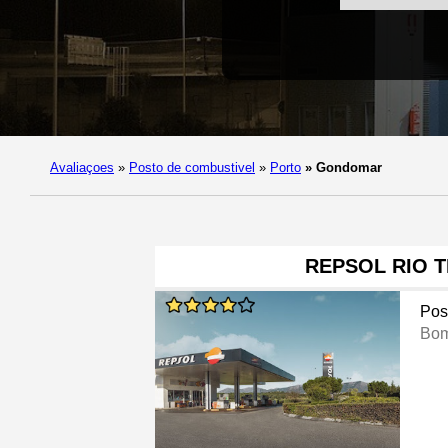
Avaliaçoes
»
Posto de combustivel
»
Porto
»
Gondomar
REPSOL RIO TI
Pos
Bom