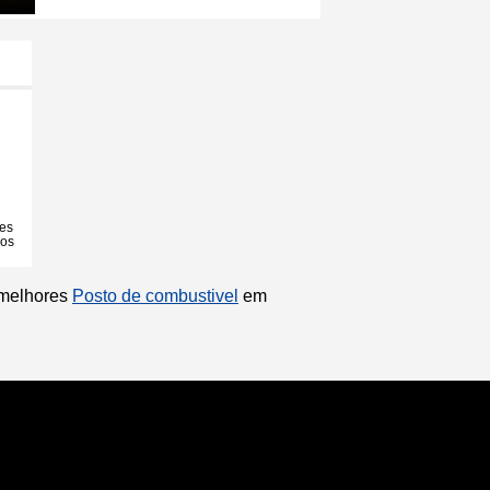
ões
ios
 melhores
Posto de combustivel
em