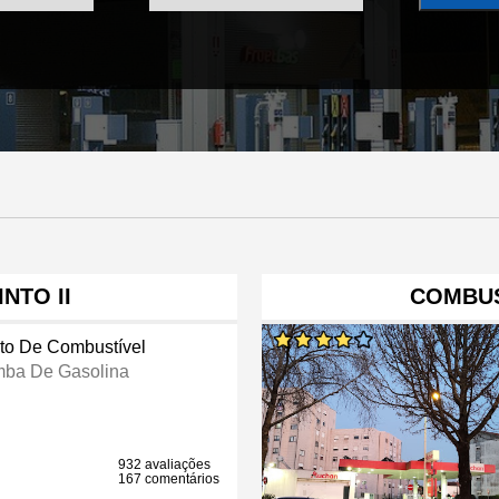
NTO II
COMBUS
to De Combustível
ba De Gasolina
932 avaliações
167 comentários