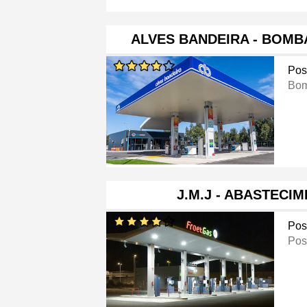
ALVES BANDEIRA - BOMB
Pos
Bom
J.M.J - ABASTECI
Pos
Pos