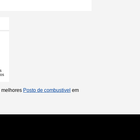
s
ios
os melhores
Posto de combustivel
em