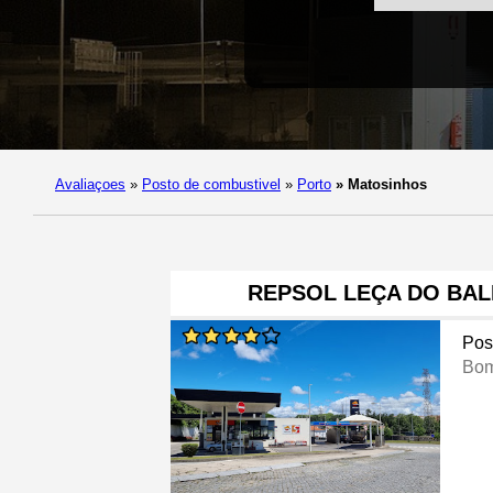
Avaliaçoes
»
Posto de combustivel
»
Porto
»
Matosinhos
REPSOL LEÇA DO BAL
Pos
Bom