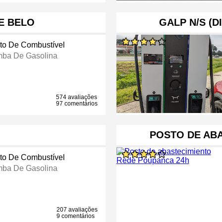
E BELO
GALP N/S (D
to De Combustível
ba De Gasolina
574 avaliações
97 comentários
POSTO DE AB
to De Combustível
ba De Gasolina
207 avaliações
9 comentários