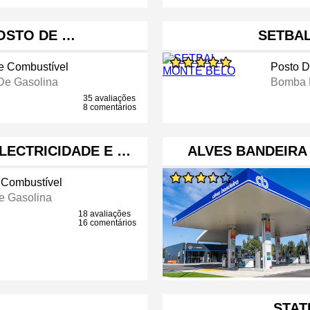
POSTO DE …
SETBAL
e Combustível
Posto D
e Gasolina
Bomba 
35 avaliações
8 comentários
LECTRICIDADE E …
ALVES BANDEIRA
 Combustível
 Gasolina
18 avaliações
16 comentários
STAT