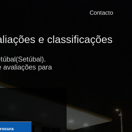
Contacto
iações e classificações
úbal(Setúbal).
e avaliações para
rocura