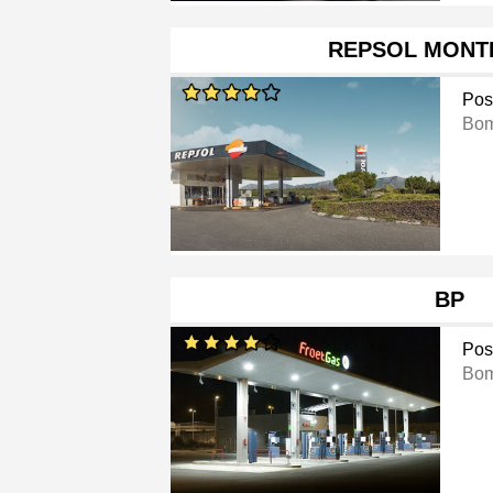
REPSOL MONT
Pos
Bom
BP
Pos
Bom