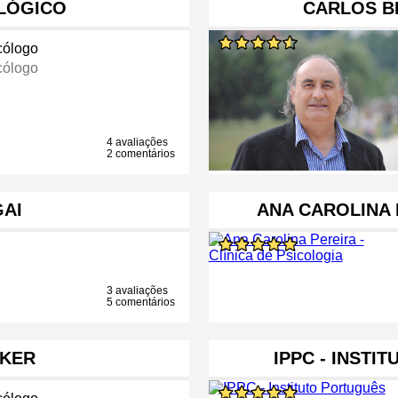
LÓGICO
CARLOS BR
cólogo
cólogo
4 avaliações
2 comentários
GAI
ANA CAROLINA 
3 avaliações
5 comentários
LKER
IPPC - INSTI