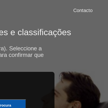
Contacto
s e classificações
a). Seleccione a
ara confirmar que
rocura