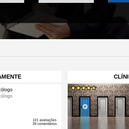
AMENTE
CLÍN
cólogo
cólogo
101 avaliações
39 comentários