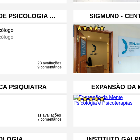
 DE PSICOLOGIA …
SIGMUND - CEN
cólogo
cólogo
23 avaliações
9 comentários
CA PSIQUIATRA
EXPANSÃO DA 
11 avaliações
7 comentários
COLOGIA, …
INSTITUTO GALP