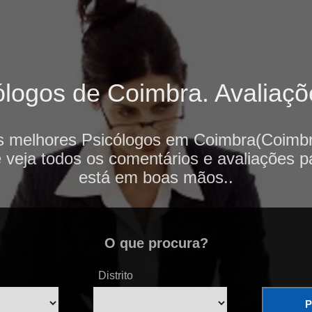
logos de Coimbra. Avaliaçõe
s melhores Psicólogos em Coimbra(Coimbr
e veja todos os comentários e avaliações p
está em boas mãos..
O que procura?
Distrito
P