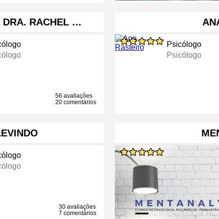
- DRA. RACHEL …
AN
cólogo
Psicólogo
cólogo
Psicólogo
56 avaliações
20 comentários
LEVINDO
ME
cólogo
cólogo
30 avaliações
7 comentários