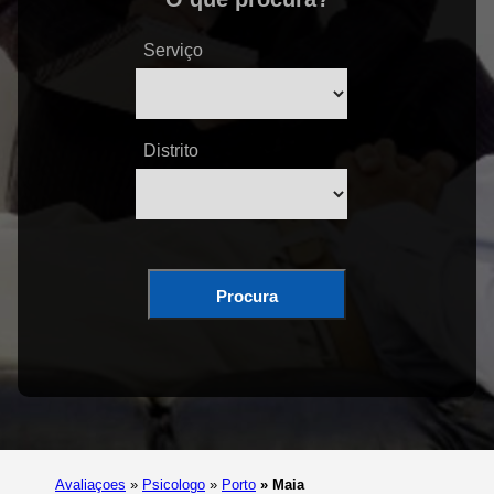
Serviço
Distrito
Procura
Avaliaçoes
»
Psicologo
»
Porto
»
Maia